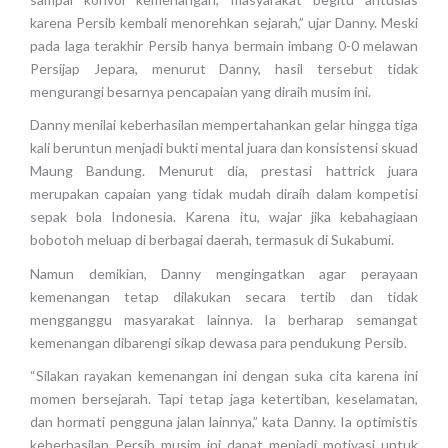
karena Persib kembali menorehkan sejarah,” ujar Danny. Meski
pada laga terakhir Persib hanya bermain imbang 0-0 melawan
Persijap Jepara, menurut Danny, hasil tersebut tidak
mengurangi besarnya pencapaian yang diraih musim ini.
Danny menilai keberhasilan mempertahankan gelar hingga tiga
kali beruntun menjadi bukti mental juara dan konsistensi skuad
Maung Bandung. Menurut dia, prestasi hattrick juara
merupakan capaian yang tidak mudah diraih dalam kompetisi
sepak bola Indonesia. Karena itu, wajar jika kebahagiaan
bobotoh meluap di berbagai daerah, termasuk di Sukabumi.
Namun demikian, Danny mengingatkan agar perayaan
kemenangan tetap dilakukan secara tertib dan tidak
mengganggu masyarakat lainnya. Ia berharap semangat
kemenangan dibarengi sikap dewasa para pendukung Persib.
“Silakan rayakan kemenangan ini dengan suka cita karena ini
momen bersejarah. Tapi tetap jaga ketertiban, keselamatan,
dan hormati pengguna jalan lainnya,” kata Danny. Ia optimistis
keberhasilan Persib musim ini dapat menjadi motivasi untuk