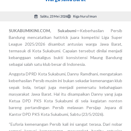
Sabtu, 23 Mei 2026
Riga Nurul Iman
SUKABUMIKINI.COM, Sukabumi—
Keberhasilan Persib
Bandung mencatatkan hattrick juara kompetisi Liga Super
League 2025/2026 disambut antusias warga Jawa Barat,
termasuk di Kota Sukabumi. Capaian tersebut dinilai menjadi
kebanggaan sekaligus bukti konsistensi Maung Bandung
sebagai salah satu klub besar di Indonesia.
Anggota DPRD Kota Sukabumi, Danny Ramdhani, mengatakan
keberhasilan Persib musim ini bukan sekadar kemenangan klub
sepak bola, tetapi juga menjadi pemersatu kebahagiaan
masyarakat Jawa Barat. Hal itu disampaikan Danny yang juga
Ketua DPD PKS Kota Sukabumi di sela kegiatan nonton
bareng pertandingan Persib melawan Persijap Jepara di
Kantor DPD PKS Kota Sukabumi, Sabtu (23/5/2026).
“Euforia kemenangan Persib kali ini sangat terasa. Dari nobar
sampai konvoi kemenangan, masyarakat begitu antusias