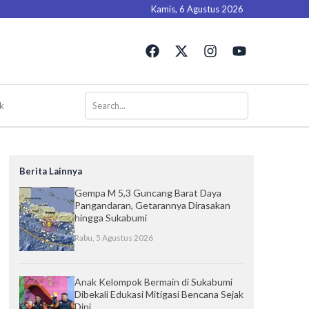
Kamis, 6 Agustus 2026
F
X
I
Y
a
-
n
o
c
t
s
u
e
w
t
t
b
i
a
u
k
o
t
g
b
o
t
r
e
k
e
a
r
m
Berita Lainnya
Gempa M 5,3 Guncang Barat Daya
Pangandaran, Getarannya Dirasakan
hingga Sukabumi
Rabu, 5 Agustus 2026
Anak Kelompok Bermain di Sukabumi
Dibekali Edukasi Mitigasi Bencana Sejak
Dini