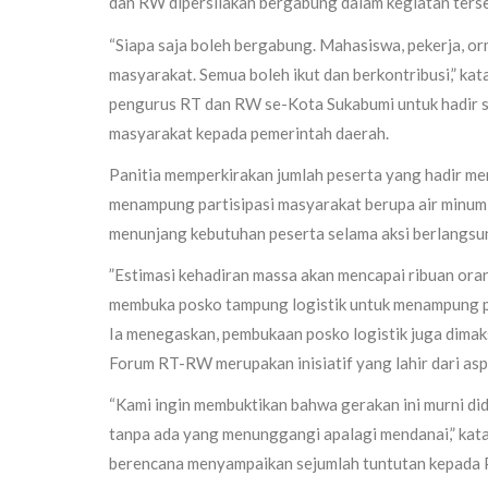
dan RW dipersilakan bergabung dalam kegiatan ters
“Siapa saja boleh bergabung. Mahasiswa, pekerja, o
masyarakat. Semua boleh ikut dan berkontribusi,” k
pengurus RT dan RW se-Kota Sukabumi untuk hadir s
masyarakat kepada pemerintah daerah.
Panitia memperkirakan jumlah peserta yang hadir men
menampung partisipasi masyarakat berupa air minum
menunjang kebutuhan peserta selama aksi berlangsu
”Estimasi kehadiran massa akan mencapai ribuan or
membuka posko tampung logistik untuk menampung par
Ia menegaskan, pembukaan posko logistik juga dima
Forum RT-RW merupakan inisiatif yang lahir dari asp
“Kami ingin membuktikan bahwa gerakan ini murni di
tanpa ada yang menunggangi apalagi mendanai,” kat
berencana menyampaikan sejumlah tuntutan kepada 