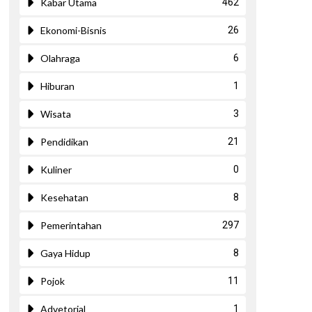
Kabar Utama
462
Ekonomi-Bisnis
26
Olahraga
6
Hiburan
1
Wisata
3
Pendidikan
21
Kuliner
0
Kesehatan
8
Pemerintahan
297
Gaya Hidup
8
Pojok
11
Advetorial
1