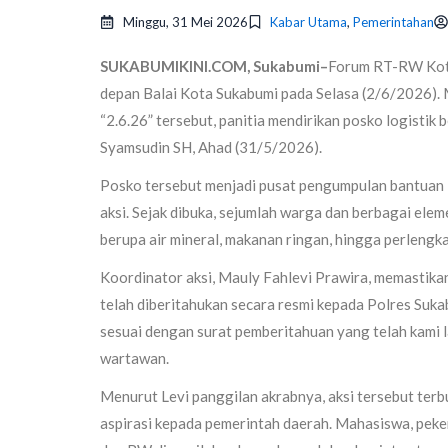
Minggu, 31 Mei 2026
Kabar Utama
,
Pemerintahan
SUKABUMIKINI.COM, Sukabumi–
Forum RT-RW Kota
depan Balai Kota Sukabumi pada Selasa (2/6/2026). 
“2.6.26” tersebut, panitia mendirikan posko logistik 
Syamsudin SH, Ahad (31/5/2026).
Posko tersebut menjadi pusat pengumpulan bantuan 
aksi. Sejak dibuka, sejumlah warga dan berbagai el
berupa air mineral, makanan ringan, hingga perleng
Koordinator aksi, Mauly Fahlevi Prawira, memastikan
telah diberitahukan secara resmi kepada Polres Sukab
sesuai dengan surat pemberitahuan yang telah kami 
wartawan.
Menurut Levi panggilan akrabnya, aksi tersebut ter
aspirasi kepada pemerintah daerah. Mahasiswa, peke