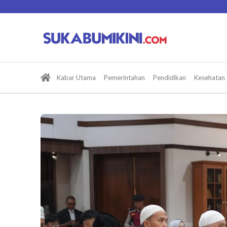
Lewati
ke
konten
Kabar Utama
Pemerintahan
Pendidikan
Kesehatan