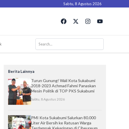
Sabtu, 8 Agustus 2026
F
X
I
Y
a
-
n
o
c
t
s
u
e
w
t
t
b
i
a
u
k
o
t
g
b
o
t
r
e
k
e
a
r
m
Berita Lainnya
Turun Gunung! Wali Kota Sukabumi
2018-2023 Achmad Fahmi Panaskan
Mesin Politik di TOP PKS Sukabumi
Sabtu, 8 Agustus 2026
PMI Kota Sukabumi Salurkan 80.000
Liter Air Bersih ke Ratusan Warga
Terdampak Kekeringan di Cibeureum