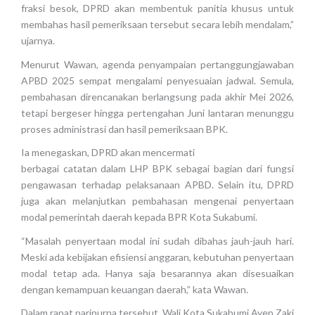
fraksi besok, DPRD akan membentuk panitia khusus untuk
membahas hasil pemeriksaan tersebut secara lebih mendalam,”
ujarnya.
Menurut Wawan, agenda penyampaian pertanggungjawaban
APBD 2025 sempat mengalami penyesuaian jadwal. Semula,
pembahasan direncanakan berlangsung pada akhir Mei 2026,
tetapi bergeser hingga pertengahan Juni lantaran menunggu
proses administrasi dan hasil pemeriksaan BPK.
Ia menegaskan, DPRD akan mencermati
berbagai catatan dalam LHP BPK sebagai bagian dari fungsi
pengawasan terhadap pelaksanaan APBD. Selain itu, DPRD
juga akan melanjutkan pembahasan mengenai penyertaan
modal pemerintah daerah kepada BPR Kota Sukabumi.
“Masalah penyertaan modal ini sudah dibahas jauh-jauh hari.
Meski ada kebijakan efisiensi anggaran, kebutuhan penyertaan
modal tetap ada. Hanya saja besarannya akan disesuaikan
dengan kemampuan keuangan daerah,” kata Wawan.
Dalam rapat paripurna tersebut, Wali Kota Sukabumi Ayep Zaki