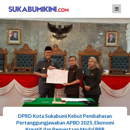
Lewati
ke
konten
DPRD Kota Sukabumi Kebut Pembahasan
Pertanggungjawaban APBD 2025, Ekonomi
Kreatif dan Penyertaan Modal BPR