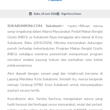
Rabu, 24 Juni 2026
Riga Nurul Iman
SUKABUMIKINI.COM, Sukabumi—
<span;>Ribuan massa
yang tergabung dalam Aliansi Masyarakat Peduli Makan Bergizi
Gratis (MBG) se-Sukabumi Raya menggelar aksi damai di Kota
Sukabumi, Rabu (24/6/2026). Mereka menyatakan dukungan
penuh terhadap keberlanjutan Program Makan Bergizi Gratis
(MBG) sekaligus meminta pemerintah memperkuat program
tersebut melalui payung hukum dan perbaikan tata kelola
pelaksanaannya.
Aksi diawali dengan senam pagi dan istighosah bersama di
Lapang Merdeka Kota Sukabumi. Setelah itu, massa bergerak
menuju Gedung DPRD Kota Sukabumi untuk menyampaikan
aspirasi secara tertib.
Koordinator aksi, Yandra Santosa, mengatakan massa yang
hadir berasal dari berbagai unsur masyarakat, mulai dari petani,
pelaku usaha mikro, kecil, dan menengah (UMKM), pemasok