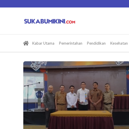
Lewati
ke
konten
Kabar Utama
Pemerintahan
Pendidikan
Kesehatan