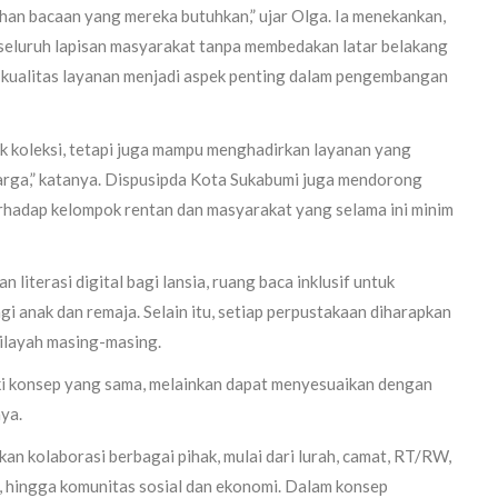
han bacaan yang mereka butuhkan,” ujar Olga. Ia menekankan,
seluruh lapisan masyarakat tanpa membedakan latar belakang
u, kualitas layanan menjadi aspek penting dalam pengembangan
k koleksi, tetapi juga mampu menghadirkan layanan yang
arga,” katanya. Dispusipda Kota Sukabumi juga mendorong
rhadap kelompok rentan dan masyarakat yang selama ini minim
literasi digital bagi lansia, ruang baca inklusif untuk
gi anak dan remaja. Selain itu, setiap perpustakaan diharapkan
ilayah masing-masing.
ki konsep yang sama, melainkan dapat menyesuaikan dengan
ya.
 kolaborasi berbagai pihak, mulai dari lurah, camat, RT/RW,
 hingga komunitas sosial dan ekonomi. Dalam konsep