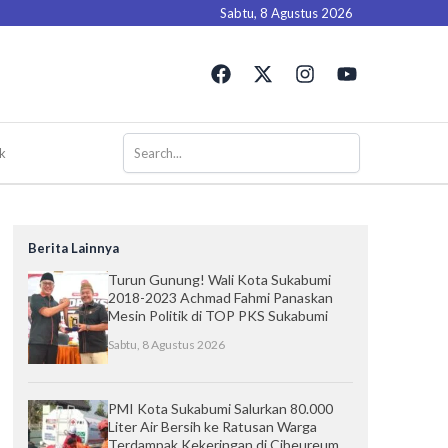
Sabtu, 8 Agustus 2026
F
X
I
Y
a
-
n
o
c
t
s
u
e
w
t
t
b
i
a
u
k
o
t
g
b
o
t
r
e
k
e
a
r
m
Berita Lainnya
Turun Gunung! Wali Kota Sukabumi
2018-2023 Achmad Fahmi Panaskan
Mesin Politik di TOP PKS Sukabumi
Sabtu, 8 Agustus 2026
PMI Kota Sukabumi Salurkan 80.000
Liter Air Bersih ke Ratusan Warga
Terdampak Kekeringan di Cibeureum