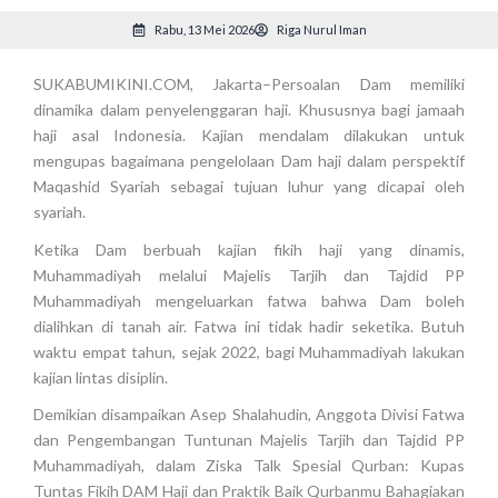
Rabu, 13 Mei 2026
Riga Nurul Iman
SUKABUMIKINI.COM, Jakarta–Persoalan Dam memiliki
dinamika dalam penyelenggaran haji. Khususnya bagi jamaah
haji asal Indonesia. Kajian mendalam dilakukan untuk
mengupas bagaimana pengelolaan Dam haji dalam perspektif
Maqashid Syariah sebagai tujuan luhur yang dicapai oleh
syariah.
Ketika Dam berbuah kajian fikih haji yang dinamis,
Muhammadiyah melalui Majelis Tarjih dan Tajdid PP
Muhammadiyah mengeluarkan fatwa bahwa Dam boleh
dialihkan di tanah air. Fatwa ini tidak hadir seketika. Butuh
waktu empat tahun, sejak 2022, bagi Muhammadiyah lakukan
kajian lintas disiplin.
Demikian disampaikan Asep Shalahudin, Anggota Divisi Fatwa
dan Pengembangan Tuntunan Majelis Tarjih dan Tajdid PP
Muhammadiyah, dalam Ziska Talk Spesial Qurban: Kupas
Tuntas Fikih DAM Haji dan Praktik Baik Qurbanmu Bahagiakan