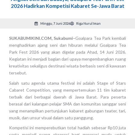
2026 Hadirkan Kompetisi Kabaret Se-Jawa Barat
Minggu, 7 Juni 2026
Riga Nurul Iman
SUKABUMIKINI.COM, Sukabumi–
Goalpara Tea Park kembali
menghadirkan ajang seni dan hiburan melalui Goalpara Tea
Park Fest 2026 yang akan digelar pada Ahad, 14 Juni 2026.
Kegiatan ini menjadi bagian dari upaya mengembangkan ruang
kreativitas sekaligus destinasi wisata berbasis seni di kawasan
tersebut.
Salah satu agenda utama festival ini adalah Stage of Stars
Cabaret Competition, yang mempertemukan 11 tim kabaret
terbaik dari berbagai daerah di Jawa Barat. Para peserta
berasal dari kalangan pelajar SMA dan komunitas sanggar seni
yang menampilkan pertunjukan kabaret gabungan teater, tari,
musik, dan unsur visual dalam satu panggung.
Kompetisi ini memperebutkan total hadiah sebesar Rp10 juta
serta menjadi ruang ekspresi bagi generasi muda untuk