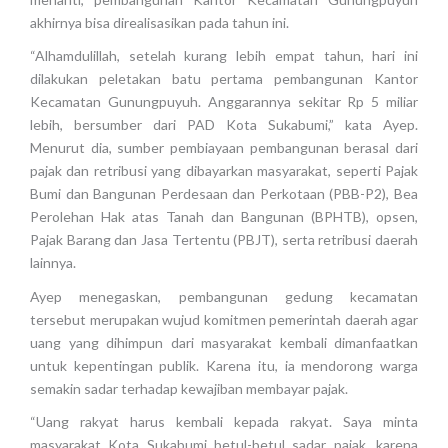
akhirnya bisa direalisasikan pada tahun ini.
“Alhamdulillah, setelah kurang lebih empat tahun, hari ini
dilakukan peletakan batu pertama pembangunan Kantor
Kecamatan Gunungpuyuh. Anggarannya sekitar Rp 5 miliar
lebih, bersumber dari PAD Kota Sukabumi,” kata Ayep.
Menurut dia, sumber pembiayaan pembangunan berasal dari
pajak dan retribusi yang dibayarkan masyarakat, seperti Pajak
Bumi dan Bangunan Perdesaan dan Perkotaan (PBB-P2), Bea
Perolehan Hak atas Tanah dan Bangunan (BPHTB), opsen,
Pajak Barang dan Jasa Tertentu (PBJT), serta retribusi daerah
lainnya.
Ayep menegaskan, pembangunan gedung kecamatan
tersebut merupakan wujud komitmen pemerintah daerah agar
uang yang dihimpun dari masyarakat kembali dimanfaatkan
untuk kepentingan publik. Karena itu, ia mendorong warga
semakin sadar terhadap kewajiban membayar pajak.
“Uang rakyat harus kembali kepada rakyat. Saya minta
masyarakat Kota Sukabumi betul-betul sadar pajak, karena