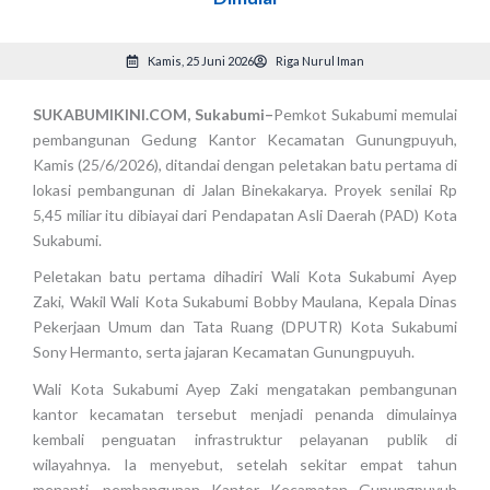
Kamis, 25 Juni 2026
Riga Nurul Iman
SUKABUMIKINI.COM, Sukabumi–
Pemkot Sukabumi memulai
pembangunan Gedung Kantor Kecamatan Gunungpuyuh,
Kamis (25/6/2026), ditandai dengan peletakan batu pertama di
lokasi pembangunan di Jalan Binekakarya. Proyek senilai Rp
5,45 miliar itu dibiayai dari Pendapatan Asli Daerah (PAD) Kota
Sukabumi.
Peletakan batu pertama dihadiri Wali Kota Sukabumi Ayep
Zaki, Wakil Wali Kota Sukabumi Bobby Maulana, Kepala Dinas
Pekerjaan Umum dan Tata Ruang (DPUTR) Kota Sukabumi
Sony Hermanto, serta jajaran Kecamatan Gunungpuyuh.
Wali Kota Sukabumi Ayep Zaki mengatakan pembangunan
kantor kecamatan tersebut menjadi penanda dimulainya
kembali penguatan infrastruktur pelayanan publik di
wilayahnya. Ia menyebut, setelah sekitar empat tahun
menanti, pembangunan Kantor Kecamatan Gunungpuyuh