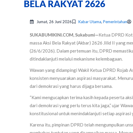
BELA RAKYAT 2626
Jumat, 26 Juni 2026
Kabar Utama
,
Pemerintahan
SUKABUMIKINI.COM, Sukabumi—
Ketua DPRD Kota
massa Aksi Bela Rakyat (Akbar) 2626 Jilid II yang
(26/6/2026). Dalam pertemuan itu, DPRD memastikan
ditindaklanjuti melalui mekanisme kelembagaan.
Wawan yang didampingi Wakil Ketua DPRD Rojab Asya
konsisten menyuarakan aspirasi masyarakat. Menuru
dari demokrasi yang harus dijaga bersama.
“Kami mengucapkan terima kasih kepada peserta aksi 
dari demokrasi yang perlu terus kita jaga,” ujar Wa
konstitusional untuk menindaklanjuti setiap aspirasi 
Karena itu, pimpinan DPRD telah mengumpulkan unsu
membahas tuntutan yang disampaikan massa. Menuru