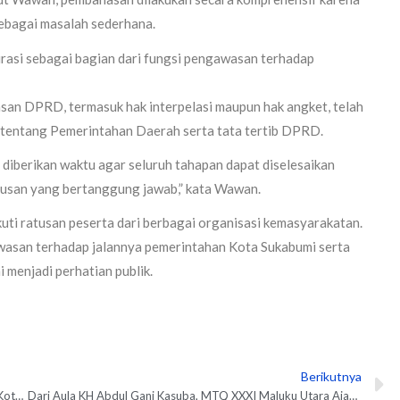
ebagai masalah sederhana.
irasi sebagai bagian dari fungsi pengawasan terhadap
an DPRD, termasuk hak interpelasi maupun hak angket, telah
entang Pemerintahan Daerah serta tata tertib DPRD.
iberikan waktu agar seluruh tahapan dapat diselesaikan
tusan yang bertanggung jawab,” kata Wawan.
ikuti ratusan peserta dari berbagai organisasi kemasyarakatan.
san terhadap jalannya pemerintahan Kota Sukabumi serta
 menjadi perhatian publik.
Berikutnya
N
Ratusan Massa Aksi Akbar 2626 Jilid II Unjukrasa ke Balai Kota dan DPRD Kota Sukabumi
Dari Aula KH Abdul Gani Kasuba, MTQ XXXI Maluku Utara Ajak Masyarakat Hidupkan Nilai-Nilai Al-Qur’an