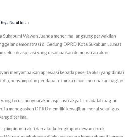
Riga Nurul Iman
 Sukabumi Wawan Juanda menerima langsung perwakilan
 menggelar demonstrasi di Gedung DPRD Kota Sukabumi, Jumat
 seluruh aspirasi yang disampaikan demonstran akan
ri menyampaikan apresiasi kepada peserta aksi yang dinilai
t dia, penyampaian pendapat di muka umum merupakan bagian
yang terus menyuarakan aspirasi rakyat. Ini adalah bagian
wan. Ia menegaskan DPRD memiliki kewajiban moral sekaligus
yang diterima.
r pimpinan fraksi dan alat kelengkapan dewan untuk
t Wawan, pembahasan dilakukan secara komprehensif karena