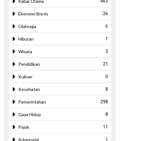
Kabar Utama
463
Ekonomi-Bisnis
26
Olahraga
6
Hiburan
1
Wisata
3
Pendidikan
21
Kuliner
0
Kesehatan
8
Pemerintahan
298
Gaya Hidup
8
Pojok
11
ext
Advetorial
1