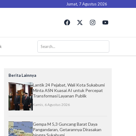
Jumat, 7 Agustus 2026
F
X
I
Y
a
-
n
o
c
t
s
u
e
w
t
t
b
i
a
u
k
o
t
g
b
o
t
r
e
k
e
a
r
m
Berita Lainnya
Lantik 24 Pejabat, Wali Kota Sukabumi
Minta ASN Kuasai AI untuk Percepat
Transformasi Layanan Publik
Kamis, 6 Agustus 2026
Gempa M 5,3 Guncang Barat Daya
Pangandaran, Getarannya Dirasakan
hingga Sukabumi