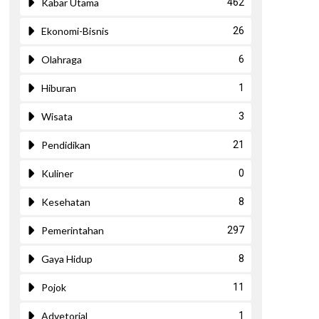
Kabar Utama
462
Ekonomi-Bisnis
26
Olahraga
6
Hiburan
1
Wisata
3
Pendidikan
21
Kuliner
0
Kesehatan
8
ext
Pemerintahan
297
Gaya Hidup
8
Pojok
11
Advetorial
1