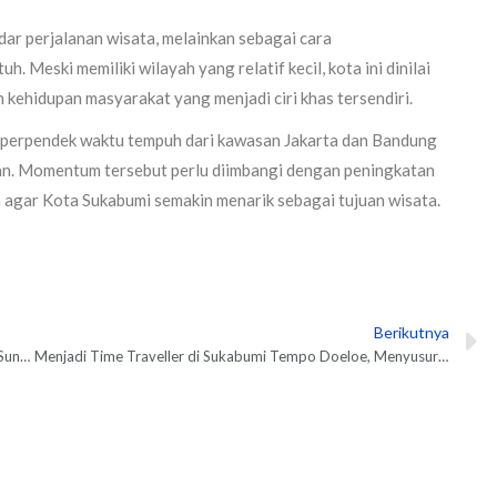
dar perjalanan wisata, melainkan sebagai cara
 Meski memiliki wilayah yang relatif kecil, kota ini dinilai
 kehidupan masyarakat yang menjadi ciri khas tersendiri.
perpendek waktu tempuh dari kawasan Jakarta dan Bandung
n. Momentum tersebut perlu diimbangi dengan peningkatan
a agar Kota Sukabumi semakin menarik sebagai tujuan wisata.
Berikutnya
N
Tim SAR Gabungan Temukan Bocah Diduga Terseret Arus Sungai Cicatih di Sukabumi
Menjadi Time Traveller di Sukabumi Tempo Doeloe, Menyusuri Jejak Kota dalam Lintas Waktu