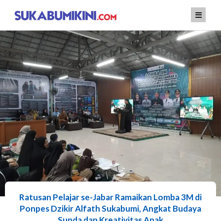
Lewati
ke
konten
Ratusan Pelajar se-Jabar Ramaikan Lomba 3M di
Ponpes Dzikir Alfath Sukabumi, Angkat Budaya
Sunda dan Kreativitas Anak