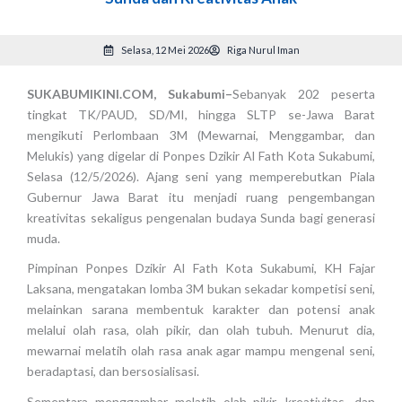
Selasa, 12 Mei 2026
Riga Nurul Iman
SUKABUMIKINI.COM, Sukabumi–
Sebanyak 202 peserta
tingkat TK/PAUD, SD/MI, hingga SLTP se-Jawa Barat
mengikuti Perlombaan 3M (Mewarnai, Menggambar, dan
Melukis) yang digelar di Ponpes Dzikir Al Fath Kota Sukabumi,
Selasa (12/5/2026). Ajang seni yang memperebutkan Piala
Gubernur Jawa Barat itu menjadi ruang pengembangan
kreativitas sekaligus pengenalan budaya Sunda bagi generasi
muda.
Pimpinan Ponpes Dzikir Al Fath Kota Sukabumi, KH Fajar
Laksana, mengatakan lomba 3M bukan sekadar kompetisi seni,
melainkan sarana membentuk karakter dan potensi anak
melalui olah rasa, olah pikir, dan olah tubuh. Menurut dia,
mewarnai melatih olah rasa anak agar mampu mengenal seni,
beradaptasi, dan bersosialisasi.
Sementara menggambar melatih olah pikir, kreativitas, dan