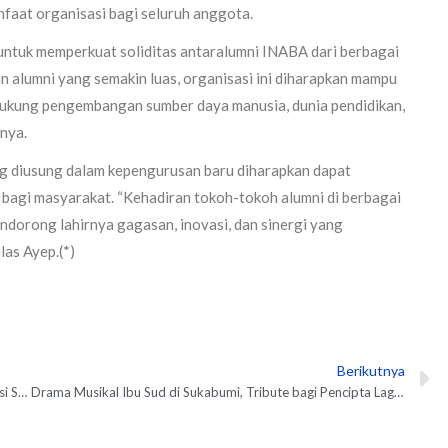
faat organisasi bagi seluruh anggota.
untuk memperkuat soliditas antaralumni INABA dari berbagai
an alumni yang semakin luas, organisasi ini diharapkan mampu
dukung pengembangan sumber daya manusia, dunia pendidikan,
nya.
yang diusung dalam kepengurusan baru diharapkan dapat
agi masyarakat. “Kehadiran tokoh-tokoh alumni di berbagai
endorong lahirnya gagasan, inovasi, dan sinergi yang
as Ayep.(*)
Berikutnya
N
Kirab Budaya Jawa Barat Jadi Panggung Kebanggaan Tradisi Sunda
Drama Musikal Ibu Sud di Sukabumi, Tribute bagi Pencipta Lagu Anak Indonesia