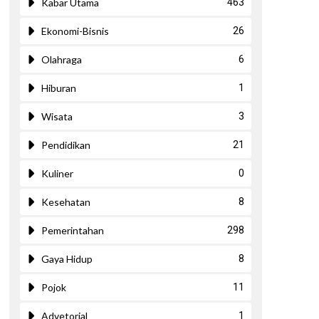
Kabar Utama
463
Ekonomi-Bisnis
26
Olahraga
6
Hiburan
1
Wisata
3
Pendidikan
21
Kuliner
0
Kesehatan
8
Pemerintahan
298
Gaya Hidup
8
ext
Pojok
11
Advetorial
1