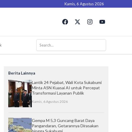
Kamis, 6 Agustus 2026
F
X
I
Y
a
-
n
o
c
t
s
u
e
w
t
t
b
i
a
u
k
o
t
g
b
o
t
r
e
k
e
a
r
m
Berita Lainnya
Lantik 24 Pejabat, Wali Kota Sukabumi
Minta ASN Kuasai AI untuk Percepat
Transformasi Layanan Publik
Kamis, 6 Agustus 2026
Gempa M 5,3 Guncang Barat Daya
Pangandaran, Getarannya Dirasakan
hingga Sukabumi