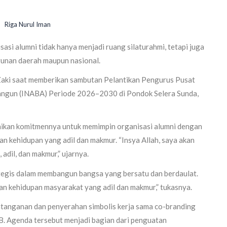
Riga Nurul Iman
asi alumni tidak hanya menjadi ruang silaturahmi, tetapi juga
gunan daerah maupun nasional.
Zaki saat memberikan sambutan Pelantikan Pengurus Pusat
bangun (INABA) Periode 2026–2030 di Pondok Selera Sunda,
ikan komitmennya untuk memimpin organisasi alumni dengan
 kehidupan yang adil dan makmur. “Insya Allah, saya akan
dil, dan makmur,” ujarnya.
tegis dalam membangun bangsa yang bersatu dan berdaulat.
n kehidupan masyarakat yang adil dan makmur,” tukasnya.
datanganan dan penyerahan simbolis kerja sama co-branding
. Agenda tersebut menjadi bagian dari penguatan