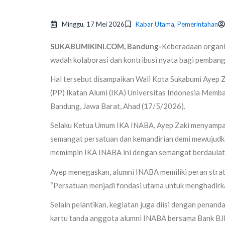
Minggu, 17 Mei 2026
Kabar Utama
,
Pemerintahan
SUKABUMIKINI.COM, Bandung-
Keberadaan organis
wadah kolaborasi dan kontribusi nyata bagi pemban
Hal tersebut disampaikan Wali Kota Sukabumi Ayep 
(PP) Ikatan Alumi (IKA) Universitas Indonesia Mem
Bandung, Jawa Barat, Ahad (17/5/2026).
Selaku Ketua Umum IKA INABA, Ayep Zaki menyampa
semangat persatuan dan kemandirian demi mewujudkan
memimpin IKA INABA ini dengan semangat berdaulat, a
Ayep menegaskan, alumni INABA memiliki peran stra
“Persatuan menjadi fondasi utama untuk menghadirka
Selain pelantikan, kegiatan juga diisi dengan penan
kartu tanda anggota alumni INABA bersama Bank BJB