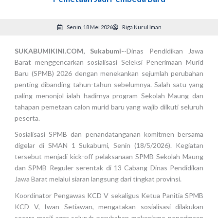
Senin, 18 Mei 2026
Riga Nurul Iman
SUKABUMIKINI.COM, Sukabumi-
-Dinas Pendidikan Jawa
Barat menggencarkan sosialisasi Seleksi Penerimaan Murid
Baru (SPMB) 2026 dengan menekankan sejumlah perubahan
penting dibanding tahun-tahun sebelumnya. Salah satu yang
paling menonjol ialah hadirnya program Sekolah Maung dan
tahapan pemetaan calon murid baru yang wajib diikuti seluruh
peserta.
Sosialisasi SPMB dan penandatanganan komitmen bersama
digelar di SMAN 1 Sukabumi, Senin (18/5/2026). Kegiatan
tersebut menjadi kick-off pelaksanaan SPMB Sekolah Maung
dan SPMB Reguler serentak di 13 Cabang Dinas Pendidikan
Jawa Barat melalui siaran langsung dari tingkat provinsi.
Koordinator Pengawas KCD V sekaligus Ketua Panitia SPMB
KCD V, Iwan Setiawan, mengatakan sosialisasi dilakukan
secara masif agar seluruh perubahan mekanisme penerimaan