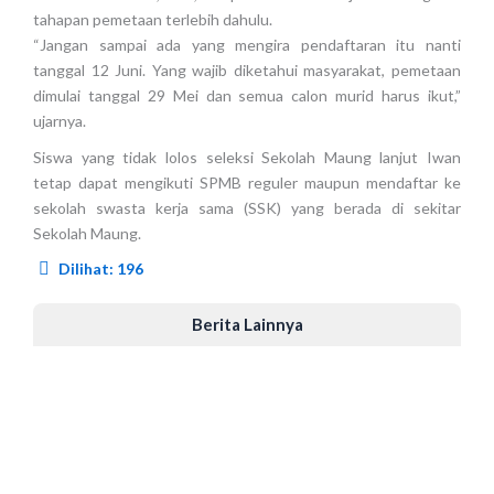
tahapan pemetaan terlebih dahulu.
“Jangan sampai ada yang mengira pendaftaran itu nanti
tanggal 12 Juni. Yang wajib diketahui masyarakat, pemetaan
dimulai tanggal 29 Mei dan semua calon murid harus ikut,”
ujarnya.
Siswa yang tidak lolos seleksi Sekolah Maung lanjut Iwan
tetap dapat mengikuti SPMB reguler maupun mendaftar ke
sekolah swasta kerja sama (SSK) yang berada di sekitar
Sekolah Maung.
Dilihat:
196
Berita Lainnya
Lantik 24 Pejabat, Wali Kota Sukabumi
Minta ASN Kuasai AI untuk Percepat
Transformasi Layanan Publik
Kamis, 6 Agustus 2026