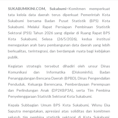
SUKABUMIKINI.COM, Sukabumi–
Komitmen memperkuat
tata kelola data daerah terus diperkuat Pemerintah Kota
Sukabumi bersama Badan Pusat Statistik (BPS) Kota
Sukabumi. Melalui Rapat Persiapan Pembinaan Statistik
Sektoral (PSS) Tahun 2026 yang digelar di Ruang Rapat BPS
Kota Sukabumi, Selasa (26/5/2026), kedua institusi
menegaskan arah baru pembangunan data daerah yang lebih
berkualitas, terintegrasi, dan berdampak nyata bagi kebijakan
publik.
Kegiatan strategis tersebut dihadiri oleh unsur Dinas
Komunikasi dan Informatika (Diskominfo), Badan
Penanggulangan Bencana Daerah (BPBD), Dinas Pengendalian
Penduduk, Keluarga Berencana, Pemberdayaan Perempuan
dan Perlindungan Anak (DP2KBP3A), serta Tim Pembina
Penyelenggaraan Statistik Sektoral Kota Sukabumi.
Kepala Subbagian Umum BPS Kota Sukabumi, Wisnu Eka
Saputra mengatakan, apresiasi atas soliditas dan komitmen
seluruh tim pembina statistik sektoral di Kota Sukabumi.