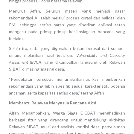
hingga proses uji coba bersama relawan.
Menurut Alfan, Seluruh materi yang menjadi dasar
rekomendasi AI telah melalui proses kurasi dan validasi oleh
PMI sehingga setiap saran yang diberikan aplikasi tetap
mengacu pada prinsip-prinsip kesiapsiagaan bencana yang
berlaku.
Selain itu, data yang digunakan bukan berasal dari sumber
umum, melainkan hasil
Enhanced Vulnerability and Capacity
Assessment (EVCA)
yang dikumpulkan langsung oleh Relawan
SIBAT di masing-masing desa.
“Pendekatan tersebut memungkinkan aplikasi memberikan
rekomendasi yang lebih spesifik sesuai karakteristik, potensi
ancaman, serta kapasitas setiap desa,” terang Alfan
Membantu Relawan Menyusun Rencana Aksi
Alfan Menambahkan, Warga Siaga E-CBAT menghadirkan
berbagai fitur yang dirancang untuk mendukung aktivitas
Relawan SIBAT, mulai dari analisis kondisi desa, penyusunan
rencana aksi kesiapsiagaan, daftar tugas otomatis, pengingat