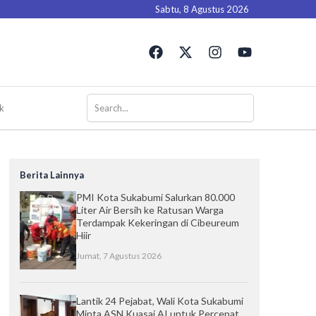
Sabtu, 8 Agustus 2026
F
X
I
Y
a
-
n
o
c
t
s
u
e
w
t
t
b
i
a
u
k
o
t
g
b
o
t
r
e
k
e
a
r
m
Berita Lainnya
PMI Kota Sukabumi Salurkan 80.000
Liter Air Bersih ke Ratusan Warga
Terdampak Kekeringan di Cibeureum
Hiir
Jumat, 7 Agustus 2026
Lantik 24 Pejabat, Wali Kota Sukabumi
Minta ASN Kuasai AI untuk Percepat