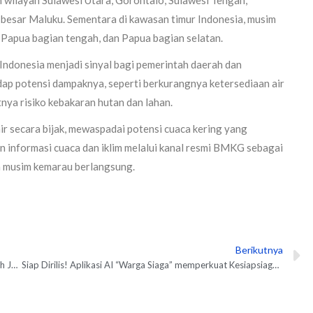
 besar Maluku. Sementara di kawasan timur Indonesia, musim
 Papua bagian tengah, dan Papua bagian selatan.
ndonesia menjadi sinyal bagi pemerintah daerah dan
p potensi dampaknya, seperti berkurangnya ketersediaan air
nya risiko kebakaran hutan dan lahan.
secara bijak, mewaspadai potensi cuaca kering yang
 informasi cuaca dan iklim melalui kanal resmi BMKG sebagai
a musim kemarau berlangsung.
Berikutnya
N
Ketua DPRD Kota Sukabumi Kang Wanju : Madrasah Diniyah Jadi Pondasi Pembentukan Karakter Anak Sejak Dini
Siap Dirilis! Aplikasi AI “Warga Siaga” memperkuat Kesiapsiagaan Bencana di Masyarakat, Begini Cara Kerjanya