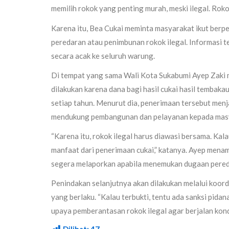
memilih rokok yang penting murah, meski ilegal. Roko
Karena itu, Bea Cukai meminta masyarakat ikut berp
peredaran atau penimbunan rokok ilegal. Informasi te
secara acak ke seluruh warung.
Di tempat yang sama Wali Kota Sukabumi Ayep Zaki 
dilakukan karena dana bagi hasil cukai hasil tembaka
setiap tahun. Menurut dia, penerimaan tersebut men
mendukung pembangunan dan pelayanan kepada mas
“Karena itu, rokok ilegal harus diawasi bersama. Kala
manfaat dari penerimaan cukai,” katanya. Ayep mena
segera melaporkan apabila menemukan dugaan pereda
Penindakan selanjutnya akan dilakukan melalui koor
yang berlaku. “Kalau terbukti, tentu ada sanksi pi
upaya pemberantasan rokok ilegal agar berjalan kondu
Dilihat:
47