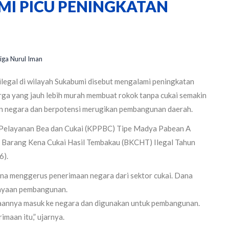
I PICU PENINGKATAN
iga Nurul Iman
ilegal di wilayah Sukabumi disebut mengalami peningkatan
rga yang jauh lebih murah membuat rokok tanpa cukai semakin
an negara dan berpotensi merugikan pembangunan daerah.
 Pelayanan Bea dan Cukai (KPPBC) Tipe Madya Pabean A
n Barang Kena Cukai Hasil Tembakau (BKCHT) Ilegal Tahun
6).
rena menggerus penerimaan negara dari sektor cukai. Dana
iayaan pembangunan.
maannya masuk ke negara dan digunakan untuk pembangunan.
imaan itu,” ujarnya.