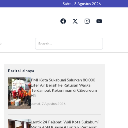
Sabtu, 8 Agustus 2026
F
X
I
Y
a
-
n
o
c
t
s
u
e
w
t
t
b
i
a
u
k
o
t
g
b
o
t
r
e
k
e
a
r
m
Berita Lainnya
PMI Kota Sukabumi Salurkan 80.000
Liter Air Bersih ke Ratusan Warga
Terdampak Kekeringan di Cibeureum
Hiir
Jumat, 7 Agustus 2026
Lantik 24 Pejabat, Wali Kota Sukabumi
Minta ASN Kuasai AI untuk Percepat